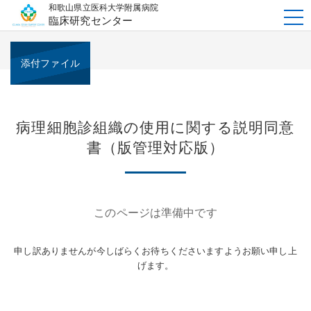
和歌山県立医科大学附属病院
t
臨床研究センター
o
g
g
l
e
添付ファイル
n
a
v
i
g
a
t
病理細胞診組織の使用に関する説明同意
i
o
書（版管理対応版）
n
このページは準備中です
申し訳ありませんが今しばらくお待ちくださいますようお願い申し上
げます。