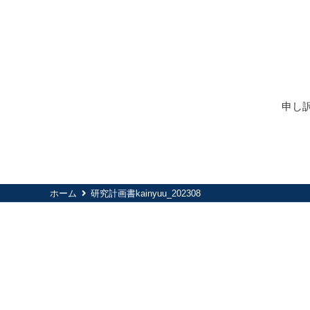
申し
ホーム
研究計画書kainyuu_202308