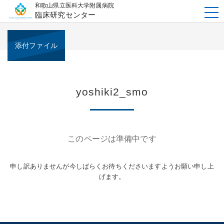
和歌山県立医科大学附属病院
t
臨床研究センター
o
g
g
l
e
添付ファイル
n
a
v
i
g
a
t
yoshiki2_smo
i
o
n
このページは準備中です
申し訳ありませんが今しばらくお待ちくださいますようお願い申し上
げます。