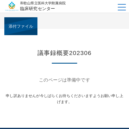
和歌山県立医科大学附属病院
t
臨床研究センター
o
g
g
l
e
添付ファイル
n
a
v
i
g
a
t
議事録概要202306
i
o
n
このページは準備中です
申し訳ありませんが今しばらくお待ちくださいますようお願い申し上
げます。